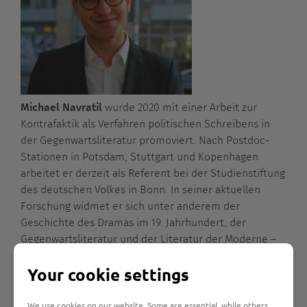
Michael Navratil
wurde 2020 mit einer Arbeit zur
Kontrafaktik als Verfahren politischen Schreibens in
der Gegenwartsliteratur promoviert. Nach Postdoc-
Stationen in Potsdam, Stuttgart und Kopenhagen
arbeitet er derzeit als Referent bei der Studienstiftung
des deutschen Volkes in Bonn. In seiner aktuellen
Forschung widmet er sich unter anderem der
Geschichte des Dramas im 19. Jahrhundert, der
Gegenwartsliteratur und der Literatur der Moderne –
inklusive dem Werk Thomas Manns.
Your cookie settings
We use cookies on our website. Some are essential, while others