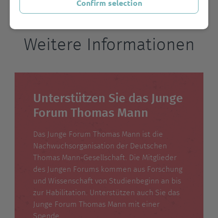
Confirm selection
Weitere Informationen
Unterstützen Sie das Junge
Forum Thomas Mann
Das Junge Forum Thomas Mann ist die
Nachwuchsorganisation der Deutschen
Thomas Mann-Gesellschaft. Die Mitglieder
des Jungen Forums kommen aus Forschung
und Wissenschaft von Studienbeginn an bis
zur Habilitation. Unterstützen auch Sie das
Junge Forum Thomas Mann mit einer
Spende.