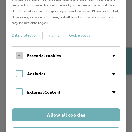
help us to improve this website and your experience with it. You
decide what cookie categories you want to allow. Please note that,
depending on your selection, not all functionaliy of our website
may be avaiable to you.
Data protection
Imprint
Cookie policy
Open
Essential cookies
Cookie-
© privat
Banner
Roman Seebeck
ist wissenschaftlicher Mitarbeiter an
Analytics
der Universität Münster und Mitarbeiter im Projekt zur
Edition des 5. Bandes der Essays Thomas Manns (1939-
1945) im Rahmen der GKFA. Im Herbst 2024 hat er seine
External Content
Dissertation über Thomas Manns amerikanische
Vortragspraxis eingereicht. Neben Thomas Mann zählt
die deutsche, amerikanische und japanische Literatur
Allow all cookies
der Moderne zu seinen Forschungsinteressen.
Kontakt:
info@junges-forum-thomas-mann.de