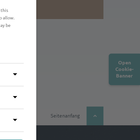
 this
o allow.
may be
Open
Cookie-
Banner
Seitenanfang