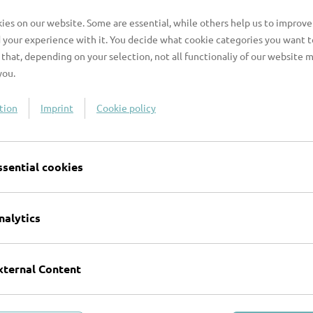
es on our website. Some are essential, while others help us to improve
 your experience with it. You decide what cookie categories you want t
that, depending on your selection, not all functionaliy of our website 
you.
) wirklich wichtig ist.“ Die frei&geist Tour von PEN D
tion
Imprint
Cookie policy
zeigt werden
ssential cookies
 Inhalte vor.
nalytics
xternal Content