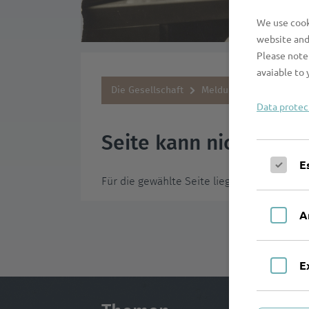
We use cooki
website and
Please note 
avaiable to 
Die Gesellschaft
Meldungen
„Was (mir
Data protec
Seite kann nicht ange
E
Für die gewählte Seite liegen zur Zeit keine
A
E