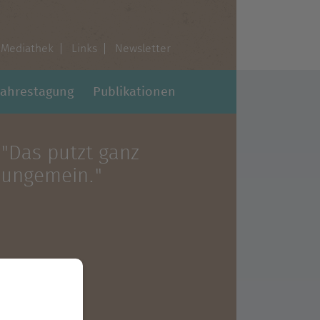
Mediathek
Links
Newsletter
Jahrestagung
Publikationen
"Das putzt ganz
ungemein."