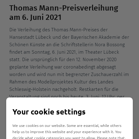
Thomas Mann-Preisverleihung
am 6. Juni 2021
Die Verleihung des Thomas Mann-Preises der
Hansestadt Lübeck und der Bayerischen Akademie der
Schönen Künste an die Schriftstellerin Nora Bossong
findet am Sonntag, 6. Juni 2021, im Theater Lübeck
statt. Die ursprünglich für den 12. November 2020
geplante Verleihung war coronabedingt abgesagt
worden und wird nun mit begrenzter Zuschauerzahl im
Rahmen des Modellprojektes Kultur des Landes
Schleswig-Holstein nachgeholt. Restkarten für die
Veranstaltung sind noch bis heute, 3. Juni, 12 Uhr, per
Mail unter einladungen@luebeck.de erhältlich.
Your cookie settings
Mehr erfahren
We use cookies on our website. Some are essential, while others
help us to improve this website and your experience with it. You
decide what cookie categories you want to allow. Please note that,