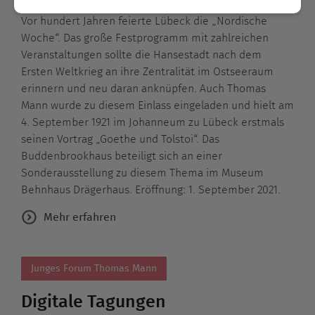
Vor hundert Jahren feierte Lübeck die „Nordische
Woche“. Das große Festprogramm mit zahlreichen
Veranstaltungen sollte die Hansestadt nach dem
Ersten Weltkrieg an ihre Zentralität im Ostseeraum
erinnern und neu daran anknüpfen. Auch Thomas
Mann wurde zu diesem Einlass eingeladen und hielt am
4. September 1921 im Johanneum zu Lübeck erstmals
seinen Vortrag „Goethe und Tolstoi“. Das
Buddenbrookhaus beteiligt sich an einer
Sonderausstellung zu diesem Thema im Museum
Behnhaus Drägerhaus. Eröffnung: 1. September 2021.
Mehr erfahren
Junges Forum Thomas Mann
Digitale Tagungen