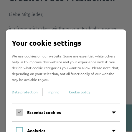
Liebe Mitglieder,
ich freue mich, dass wir Ihnen zum Frühjahr unseren
aktuellen Newsletter zusenden können. Dabei fällt auf:
Your cookie settings
Über so viele aktuelle und interessante Ausstellungen
und Projekte um Thomas Mann hatten wir noch nie zu
We use cookies on our website. Some are essential, while others
berichten. Das spricht für die ungebrochene Aktualität
help us to improve this website and your experience with it. You
„unseres“ Autors und ich hoffe sehr, dass sie viel
decide what cookie categories you want to allow. Please note that,
intellektuelles Vergnügen bei der Lektüre haben.
depending on your selection, not all functionaliy of our website
Beigefügt haben wir auch das vorläufige Programm der
may be avaiable to you.
Herbsttagung in Bad Tölz, damit sie möglichst früh Ihre
Data protection
Imprint
Cookie policy
Reiseplanungen beginnen können. Das endgültige
Programm werden Sie im April von uns erhalten.
Open
Essential cookies
Abschließend wünsche ich Ihnen allen eine gute Zeit,
Cookie-
ein frohes Osterfest und bin voller Vorfreude darauf,
Banner
möglichst viele von Ihnen bei Veranstaltungen der
Analytics