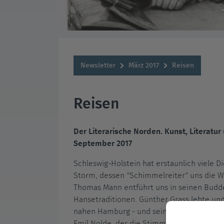
Newsletter
März 2017
Reisen
Reisen
Der Literarische Norden. Kunst, Literatur
September 2017
Schleswig-Holstein hat erstaunlich viele D
Storm, dessen "Schimmelreiter" uns die W
Thomas Mann entführt uns in seinen Budde
Hansetraditionen. Günther Grass lebte und 
nahen Hamburg - und sein Buch "Deutschst
Emil Nolde, der die Stimmung seiner Umg