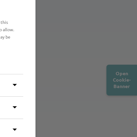
 this
o allow.
may be
Open
Cookie-
Banner