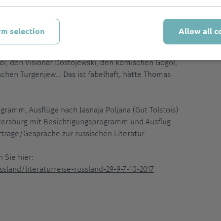
n Italien, ein Franzose wie in Frankreich und ein Russe
as Landgut von Leo Tolstoi mit seiner
twohnung von Dostojewski, in der er an den Brüdern
rm selection
Allow all c
ie Thomas Mann in seiner Dichterphantasie, werden
n Literatur vor der Kulisse ihres Heimatlandes an uns
toi, den Visionär Dostojewski, den komischen Gogol,
hen Turgenjew... Das ist fabelhaft, hätte Thomas
ramm, Ausflüge nach Jasnaja Poljana (Gut Tolstois)
etersburg mit Besichtigungsprogramm und Ausflug
träge/Gespräche zur russischen Literatur.
 Sie hier:
sland/literaturreise-russland-29-9-7-10-2017