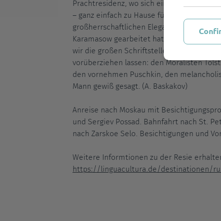
Prachtresidenz, wo sich ein Italiener wie i
– ganz einfach zu Hause fühlt. Wir wollen d
großherrschaftlichen Eleganz und die Stad
Confi
Karamasow gearbeitet hat, besichtigen. W
wir die großen Schriftsteller der russische
vorüberziehen lassen: den Moralisten Tols
den vornehmen Puschkin, den melancholisc
Mann gewiß gesagt. (A. Baskakov)
Anreise nach Moskau mit Besichtigungsprog
und Sergiev Possad. Bahnfahrt nach St. P
nach Zarskoe Selo. Besichtigungen und Vor
Weitere Informtionen zu der Resie erhalten
https://linguacultura.de/destinationen/rus