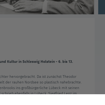
 und Kultur in Schleswig Holstein
- 6. bis 13.
ichter hervorgebracht. Da ist zunächst Theodor
elt der rauhen Nordsee so plastisch nahebrachte.
nbrooks ins großbürgerliche Lübeck mit seinen
schrieb ebenfalls in Lübeck, Siegfried Lenz im
unde" leitet über zu einem anderen Schleswiger,
ebung rund um Seebüll im äußersten Norden