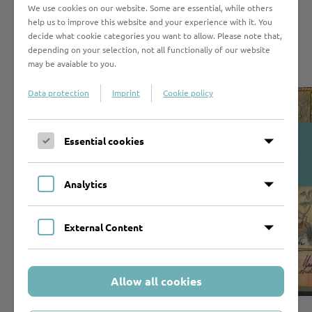
Theatererlebnisse und schließlich auch seine Leiden
We use cookies on our website. Some are essential, while others
auf Papier fest. Das bildgewordene Soll und Haben
help us to improve this website and your experience with it. You
seines Lebens zeigt Christian Buddenbrooks scharfen
decide what cookie categories you want to allow. Please note that,
depending on your selection, not all functionaliy of our website
Blick auf Stadt und Mitmenschen sowie sein
may be avaiable to you.
satirisches Talent.
Data protection
Imprint
Cookie policy
Open
Essential cookies
Cookie-
Banner
Analytics
External Content
Allow all cookies
©Boyens Buchverlag