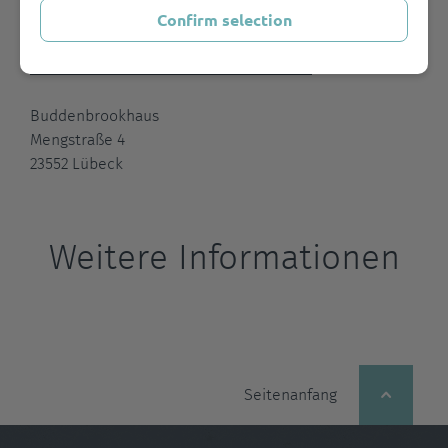
Confirm selection
https://buddenbrookhaus.de/de/Christians-
Kontorbuch/Ich-Christian-Buddenbrook
Buddenbrookhaus
Mengstraße 4
23552 Lübeck
Weitere Informationen
Seitenanfang