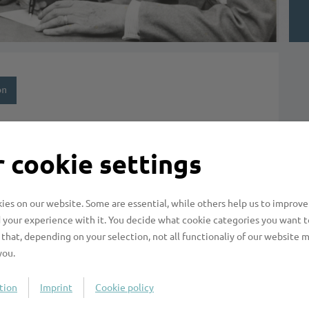
on
 cookie settings
nf"
es on our website. Some are essential, while others help us to improve
Bildnis der Familie Mann“ von Viktor Mann
 your experience with it. You decide what cookie categories you want t
n einer erweiterten und vollständig überarbeiteten
that, depending on your selection, not all functionaliy of our website 
you.
lte Viktor Mann, der jüngste Spross der berühmten
tion
Imprint
Cookie policy
nd familienbiografisches Erinnerungsbuch fertig, das
reinsteiger“ – noch in späten Lebensjahren in die