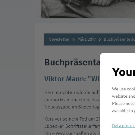
Newsletter
März 2017
Buchpräsentati
Buchpräsentation
Your
Viktor Mann: "Wir waren fü
We use cooki
Gern möchten wir Sie auf „Wir waren fünf. 
website and
aufmerksam machen, das am 13. März 2017 i
Please note 
Neuausgabe im Südverlag erscheint
avaiable to 
Kurz vor seinem Tod am 21. April 1949 stel
Data protec
Lübecker Schriftstellerfamilie, ein auto- u
ihn – gewissermaßen als „literarischen Que