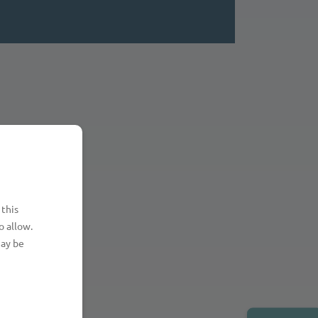
 this
o allow.
may be