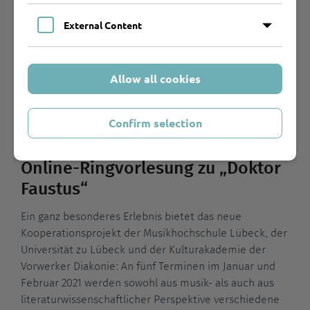
Begleitprogramm der Ausstellung "Thomas Mann:
External Content
Democracy will win!" des Literaturhauses München
über die Aktualität von Thomas Manns politischen
Schriften aus der Spätzeit der Weimarer Republik.
Allow all cookies
Mehr erfahren
Confirm selection
Thomas Mann
Online-Ringvorlesung zu „Doktor
Faustus“
Ein ganz besonderes Erlebnis bietet das neue
Kooperationsprojekt der Musikhochschule Lübeck, der
Universität zu Lübeck und der Kulturakademie der
Vorwerker Diakonie: An fünf Terminen im Januar und
Februar 2021 werden sowohl aus musik- als auch aus
literaturwissenschaftlicher Perspektive verschiedene