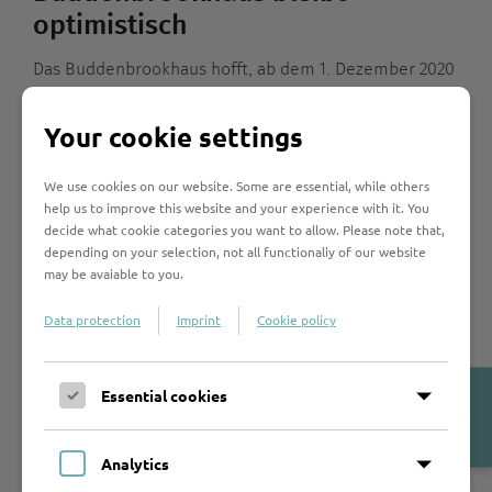
optimistisch
Das Buddenbrookhaus hofft, ab dem 1. Dezember 2020
die Ausstellung „Buddenbrooks im Behnhaus“ weiter
zeigen zu können. Kurzfristig stehen alle Information
Your cookie settings
auf der Website des Lübecker Literaturmuseums.
We use cookies on our website. Some are essential, while others
Mehr erfahren
help us to improve this website and your experience with it. You
decide what cookie categories you want to allow. Please note that,
depending on your selection, not all functionaliy of our website
Thomas Mann
may be avaiable to you.
Thomas Mann und die Politik:
Data protection
Imprint
Cookie policy
„Was wir verlangen müssen“
Open
Essential cookies
Am 1. Dezember 2020 diskutieren Prof. Dr. Friedhelm
Cookie-
Marx, Vizepräsident der Deutschen Thomas Mann-
Banner
Gesellschaft, und der Schweizer Schriftsteller und
Analytics
Büchner-Preisträger Lukas Bärfuss im