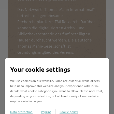
Das Netzwerk „Thomas Mann International“
betreibt die gemeinsame
Rechercheplattform TMI Research. Darüber
können die digitalisierten Archiv- und
Bibliotheksbestände der fünf beteiligten
Häuser durchsucht werden. Die Deutsche
Thomas Mann-Gesellschaft ist
Gründungsmitglied des Vereins.
Mehr Informationen
Your cookie settings
We use cookies on our website. Some are essential, while others
help us to improve this website and your experience with it. You
decide what cookie categories you want to allow. Please note that,
depending on your selection, not all functionaliy of our website
Unsere Mediathek
may be avaiable to you.
Die Vorträge der Internationalen Thomas
Data protection
Imprint
Cookie policy