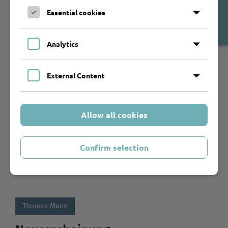
Akademie, Bensberg.
Open
Essential cookies
Cookie-
Banner
Mehr erfahren
Analytics
Thomas Mann
External Content
Neuausgabe
"Nicht auf der Rasenkante gehen!"
Allow all cookies
Die Familie Mann und ihr Landhaus in Bad Tölz 1908-
1917
Confirm selection
Erweiterte Neuausgabe von Daniel Lang
Mehr erfahren
Thomas Mann