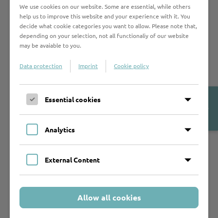
We use cookies on our website. Some are essential, while others
help us to improve this website and your experience with it. You
Thomas Mann
decide what cookie categories you want to allow. Please note that,
depending on your selection, not all functionaliy of our website
Mann-Denkmal „Strassen Namen
may be avaiable to you.
Leuchten“ in München
Data protection
Imprint
Cookie policy
Der Künstler Albert Coers bereitet direkt am
Literaturhaus München im Zentrum der Stadt ein
Open
Essential cookies
Denkmal für die Schriftstellerfamilie Mann vor, das
Cookie-
voraussichtlich im Herbst 2021 eingeweiht wird. Die
Banner
Installation trägt den Titel „Strassen Namen Leuchten“.
Analytics
Ziel des Künstlers ist es, Straßenschilder mit Namen
der Mitglieder der Familie Mann mit den
External Content
entsprechenden Straßenleuchten aus verschiedenen
Städten, die mit den Manns in Beziehung stehen, nach
München zu holen und dort als Gruppe zu bündeln, um
die Internationalität und Strahlkraft der Familie zum
Allow all cookies
Ausdruck zu bringen.