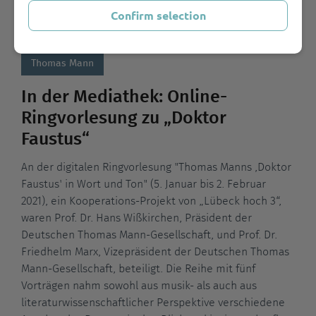
Mehr erfahren
Confirm selection
Thomas Mann
In der Mediathek: Online-
Ringvorlesung zu „Doktor
Faustus“
An der digitalen Ringvorlesung "Thomas Manns ,Doktor
Faustus' in Wort und Ton" (5. Januar bis 2. Februar
2021), ein Kooperations-Projekt von „Lübeck hoch 3“,
waren Prof. Dr. Hans Wißkirchen, Präsident der
Deutschen Thomas Mann-Gesellschaft, und Prof. Dr.
Friedhelm Marx, Vizepräsident der Deutschen Thomas
Mann-Gesellschaft, beteiligt. Die Reihe mit fünf
Vorträgen nahm sowohl aus musik- als auch aus
literaturwissenschaftlicher Perspektive verschiedene