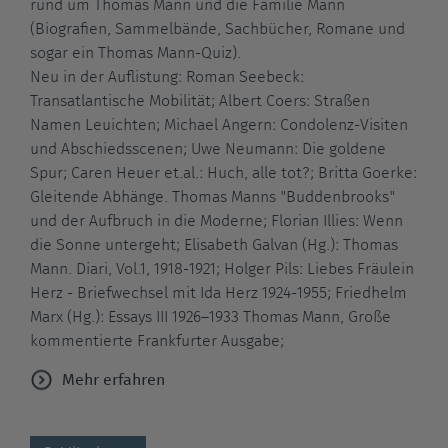
rund um Thomas Mann und die Familie Mann
(Biografien, Sammelbände, Sachbücher, Romane und
sogar ein Thomas Mann-Quiz).
Neu in der Auflistung: Roman Seebeck:
Transatlantische Mobilität; Albert Coers: Straßen
Namen Leuichten; Michael Angern: Condolenz-Visiten
und Abschiedsscenen; Uwe Neumann: Die goldene
Spur; Caren Heuer et.al.: Huch, alle tot?; Britta Goerke:
Gleitende Abhänge. Thomas Manns "Buddenbrooks"
und der Aufbruch in die Moderne; Florian Illies: Wenn
die Sonne untergeht; Elisabeth Galvan (Hg.): Thomas
Mann. Diari, Vol.1, 1918-1921; Holger Pils: Liebes Fräulein
Herz - Briefwechsel mit Ida Herz 1924-1955; Friedhelm
Marx (Hg.): Essays III 1926–1933 Thomas Mann, Große
kommentierte Frankfurter Ausgabe;
Mehr erfahren