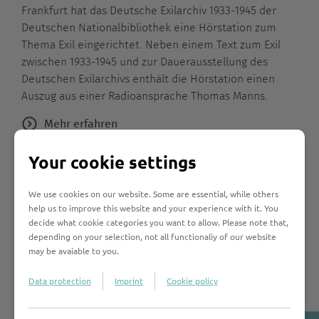
Frankfurt hat das Deutsche Exilarchiv 1933-1945 der
Deutschen Nationalbibliothek eine Hörstation zum
Thema Exil eingerichtet. Neben einem Text zum Exil
zwischen 1933-1945 und zur Dauerausstellung des
Deutschen Exilarchivs enthält die Hörstation einen
Auszug aus einer Radioansprache Thomas Manns.
Mehr erfahren
Your cookie settings
Thomas Mann
We use cookies on our website. Some are essential, while others
Erstmals Thomas-Mann-Festival
help us to improve this website and your experience with it. You
decide what cookie categories you want to allow. Please note that,
in Bad Tölz
depending on your selection, not all functionaliy of our website
may be avaiable to you.
Aus dem kulturellen Leben von Bad Tölz ist Thomas
Mann nicht mehr wegzudenken. Der
Data protection
Imprint
Cookie policy
Literaturnobelpreisträger hatte Anfang des 20.
Jahrhunderts die Stadt für sich und seine Familie