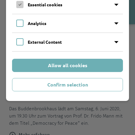
entdeckt und eine Sommerresidenz bauen lassen.
Open
Essential cookies
Cookie-
Erstmalig ehrt die Stadt vom 17. bis 23. Mai 2020
Banner
Thomas Mann mit einem Festival, das alle zwei Jahre
Analytics
stattfinden soll. Zur Einführung am Sonntag, 17. Mai
2020, um 19 Uhr spricht Dr. Holger Pils, Mitglied im
Vorstand der Deutschen Thomas Mann-Gesellschaft.
External Content
Mehr erfahren
Allow all cookies
Thomas Mann
Confirm selection
Vortrag mit Frido Mann
„Democracy for Peace“
Das Buddenbrookhaus lädt am Samstag, 6. Juni 2020,
um 19.30 Uhr zum Vortrag von Prof. Dr. Frido Mann mit
dem Titel „Democracy for Peace“ ein.