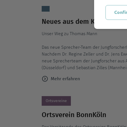
Confi
Neues aus dem Kreis Jung
Unser Weg zu Thomas Mann
Das neue Sprecher-Team der JungforscherIn
Nachdem Dr. Regine Zeller und Dr. Jens Ew
neue Sprecherteam der Jungforscher aus A
(Düsseldorf) und Sebastian Zilles (Mannh
Mehr erfahren
Ortsvereine
Ortsverein BonnKöln