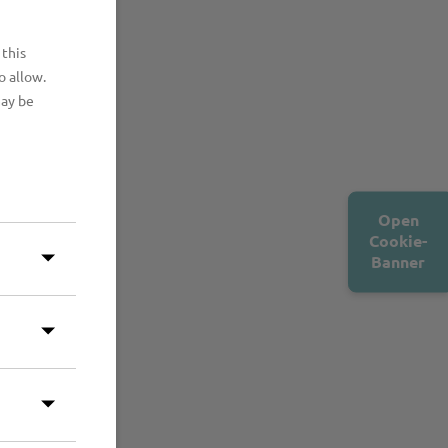
 this
o allow.
may be
Open
Cookie-
Banner