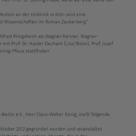
Herr Prof. Dr. Büning-Pfaue, weist auf eine Reihe von
edizin an der Uniklinik in Köln wird eine
nd Wissenschaften im Roman Zauberberg“
lfred Pringsheim als Wagner-Kenner, Wagner-
mit Prof. Dr. Haider Dechant (Linz/Bonn), Prof. Josef
üning-Pfaue stattfinden.
rlin e.V., Herr Claus-Walter König, stellt folgende
Oktober 2012 gegründet worden und veranstaltet