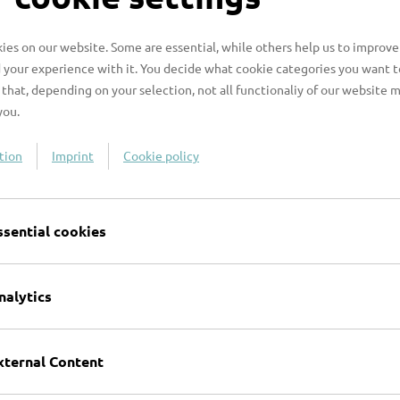
es on our website. Some are essential, while others help us to improve
r. Birte Lipinski, verweist auf ein ganz neues
 your experience with it. You decide what cookie categories you want t
ademie in Lübeck, vom 23. bis 26. September 2016
that, depending on your selection, not all functionaliy of our website 
you.
tehung und Weiterleben eines Weltbestsellers".
tion
Imprint
Cookie policy
ssential cookies
nalytics
der Lingua & Cultura Tours oHG
Deutsche Literatur im Exil" vor.
xternal Content