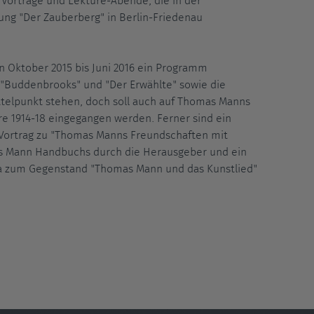
 Vorträge und Lektüre-Abende, die in der
ung "Der Zauberberg" in Berlin-Friedenau
on Oktober 2015 bis Juni 2016 ein Programm
"Buddenbrooks" und "Der Erwählte" sowie die
ittelpunkt stehen, doch soll auch auf Thomas Manns
e 1914-18 eingegangen werden. Ferner sind ein
 Vortrag zu "Thomas Manns Freundschaften mit
as Mann Handbuchs durch die Herausgeber und ein
ma zum Gegenstand "Thomas Mann und das Kunstlied"