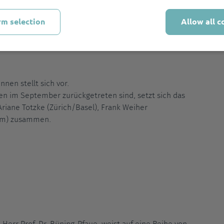
rm selection
Allow all c
er Thomas Mann-Forscher
nen stellt sich vor.
en im September zurückgetreten sind, setzt sich das
riane Totzke (Zürich/Basel), Frank Weiher
eim) zusammen.