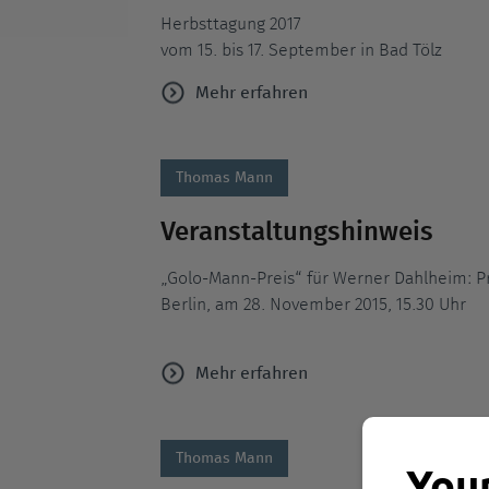
Herbsttagung 2017
vom 15. bis 17. September in Bad Tölz
Mehr erfahren
Thomas Mann
Veranstaltungshinweis
„Golo-Mann-Preis“ für Werner Dahlheim: P
Berlin, am 28. November 2015, 15.30 Uhr
Mehr erfahren
Thomas Mann
Your