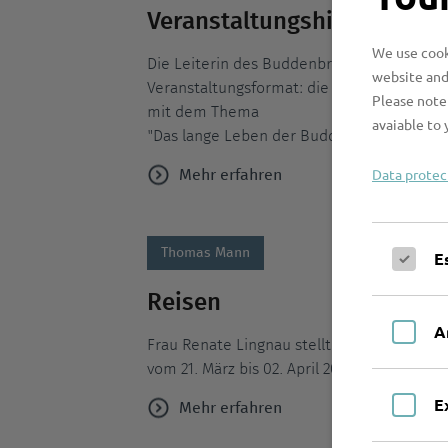
Veranstaltungshinweis
We use cooki
Die Leiterin des Buddenbrookhauses, Frau D
website and
Veranstaltungsformat: die Thomas-Mann-Ak
Please note 
mit dem Thema
avaiable to 
"Das lange Leben der Buddenbrooks - Ents
Data protec
Mehr erfahren
Thomas Mann
E
Reisen
A
Frau Renate Lingnau stellt die USA-Reise 
vom 21. März bis 02. April 2016 zum Thema "
E
Mehr erfahren