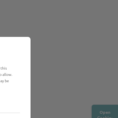
 this
o allow.
may be
Open
Cookie-