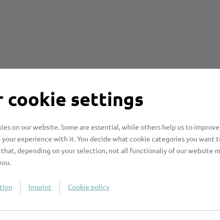
 cookie settings
 Daten sehr ernst. Die neuen Standards des
Datenschutzgrundverordnung (DSGVO), hat die
setzt.
es on our website. Some are essential, while others help us to improve
 your experience with it. You decide what cookie categories you want t
that, depending on your selection, not all functionaliy of our website 
you.
tion
Imprint
Cookie policy
u E-Mails und Viren
ind immer schwerer als solche zu erkennen, weil die